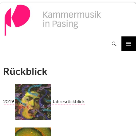
Zum
Inhalt
springen
Suchen
PRIMÄR
MENÜ
Rückblick
2019
Jahresrückblick