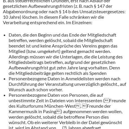
B. aus steuerrechtlichen Gründen, erst nach Ablauf der
gesetzlichen Aufbewahrungsfristen (z. B. nach § 147 der
Abgabenordnung oder nach § 14 b des Umsatzsteuergesetzes:
10 Jahre) löschen. In diesem Falle schränken wir die
Verarbeitung entsprechend ein. Im Einzelnen:
Daten, die den Beginn und das Ende der Mitgliedschaft
betreffen, werden gelöscht, sobald die Mitgliedschaft
beendet ist und keine Ansprüche des Vereins gegen das
Mitglied (bzw. umgekehrt) geltend gemacht werden.
Allerdings müssen wir die Unterlagen, die die Leistung des
Mitgliedsbeitrags betreffen, aufgrund der gesetzlichen
Aufbewahrungsfrist gut zehn Jahre lang vorhalten. Denn
die Mitgliedsbeiträge gelten rechtlich als Spenden
Personenbezogene Daten in Anmeldelisten werden nach
Durchführung der Veranstaltung unverzüglich gelöscht., auf
Wunsch auch schon vorher.
Personenbezogene Daten von Personen, die auf
unbestimmte Zeit in Dateien von Interessenten (Freunde
des Kulturforums München-West, Freunde der
Kammermusik in Pasing) aufgenommen werden wollen,
werden gelöscht, sobald die betroffene Person dies
wünscht. Ob ein weiterer Verbleib in der Datei gewünscht
ist, wird im Abstand von …..(?) Jahren abgefragt,