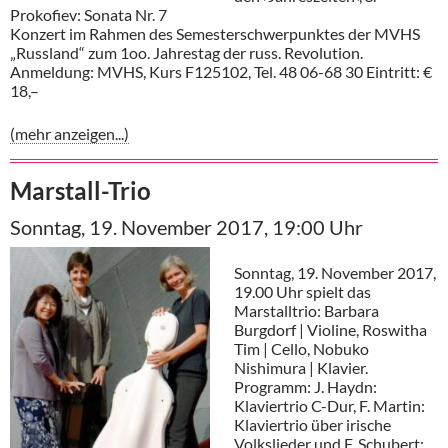
Prokofiev: Sonata Nr. 7
Konzert im Rahmen des Semesterschwerpunktes der MVHS
„Russland“ zum 1oo. Jahrestag der russ. Revolution.
Anmeldung: MVHS, Kurs F125102, Tel. 48 06-68 30 Eintritt: €
18,–
(mehr anzeigen...)
Marstall-Trio
Sonntag, 19. November 2017, 19:00 Uhr
Sonntag, 19. November 2017,
19.00 Uhr spielt das
Marstalltrio: Barbara
Burgdorf | Violine, Roswitha
Tim | Cello, Nobuko
Nishimura | Klavier.
Programm: J. Haydn:
Klaviertrio C-Dur, F. Martin:
Klaviertrio über irische
Volkslieder und F. Schubert: