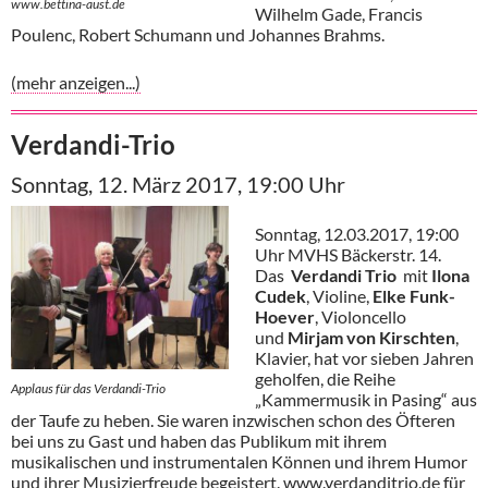
www.bettina-aust.de
Wilhelm Gade, Francis
Poulenc, Robert Schumann und Johannes Brahms.
(mehr anzeigen...)
Verdandi-Trio
Sonntag, 12. März 2017, 19:00 Uhr
Sonntag, 12.03.2017, 19:00
Uhr MVHS Bäckerstr. 14.
Das
Verdandi Trio
mit
Ilona
Cudek
, Violine,
Elke Funk-
Hoever
, Violoncello
und
Mirjam von Kirschten
,
Klavier, hat vor sieben Jahren
geholfen, die Reihe
Applaus für das Verdandi-Trio
„Kammermusik in Pasing“ aus
der Taufe zu heben. Sie waren inzwischen schon des Öfteren
bei uns zu Gast und haben das Publikum mit ihrem
musikalischen und instrumentalen Können und ihrem Humor
und ihrer Musizierfreude begeistert. www.verdanditrio.de für