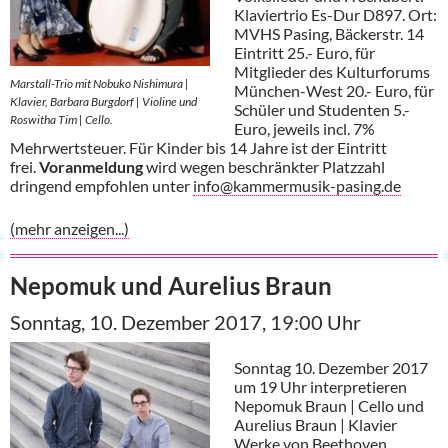
Klaviertrio Es-Dur D897. Ort:
MVHS Pasing, Bäckerstr. 14
Eintritt 25.- Euro, für
Mitglieder des Kulturforums
Marstall-Trio mit Nobuko Nishimura |
München-West 20.- Euro, für
Klavier, Barbara Burgdorf | Violine und
Schüler und Studenten 5.-
Roswitha Tim | Cello.
Euro, jeweils incl. 7%
Mehrwertsteuer. Für Kinder bis 14 Jahre ist der Eintritt
frei.
Voranmeldung
wird wegen beschränkter Platzzahl
dringend empfohlen unter
info@kammermusik-pasing.de
(mehr anzeigen...)
Nepomuk und Aurelius Braun
Sonntag, 10. Dezember 2017, 19:00 Uhr
Sonntag 10. Dezember 2017
um 19 Uhr interpretieren
Nepomuk Braun | Cello und
Aurelius Braun | Klavier
Werke von Beethoven,