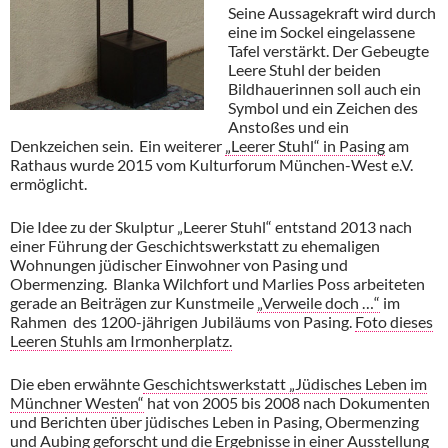
Seine Aussagekraft wird durch
eine im Sockel eingelassene
Tafel verstärkt. Der Gebeugte
Leere Stuhl der beiden
Bildhauerinnen soll auch ein
Symbol und ein Zeichen des
Anstoßes und ein
Denkzeichen sein. Ein weiterer
„Leerer Stuhl“ in Pasing
am
Rathaus wurde 2015 vom Kulturforum München-West e.V.
ermöglicht.
Die Idee zu der Skulptur „Leerer Stuhl“ entstand 2013 nach
einer Führung der Geschichtswerkstatt zu ehemaligen
Wohnungen jüdischer Einwohner von Pasing und
Obermenzing. Blanka Wilchfort und Marlies Poss arbeiteten
gerade an Beiträgen zur Kunstmeile
„Verweile doch …“
im
Rahmen des 1200-jährigen Jubiläums von Pasing.
Foto dieses
Leeren Stuhls am Irmonherplatz.
Die eben erwähnte
Geschichtswerkstatt „Jüdisches Leben im
Münchner Westen“
hat von 2005 bis 2008 nach Dokumenten
und Berichten über jüdisches Leben in Pasing, Obermenzing
und Aubing geforscht und die Ergebnisse in einer Ausstellung