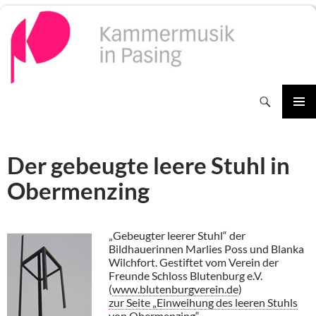
Zum
Inhalt
springen
Suchen
PRIMÄR
MENÜ
Der gebeugte leere Stuhl in
Obermenzing
„Gebeugter leerer Stuhl“ der
Bildhauerinnen Marlies Poss und Blanka
Wilchfort. Gestiftet vom Verein der
Freunde Schloss Blutenburg e.V.
(
www.blutenburgverein.de
)
zur Seite „Einweihung des leeren Stuhls
von Obermenzing“