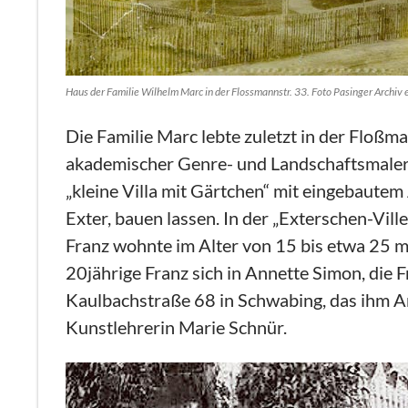
Haus der Familie Wilhelm Marc in der Flossmannstr. 33. Foto Pasinger Archiv e
Die Familie Marc lebte zuletzt in der Flo
akademischer Genre- und Landschaftsmaler 
„kleine Villa mit Gärtchen“ mit eingebaute
Exter, bauen lassen. In der „Exterschen-Vil
Franz wohnte im Alter von 15 bis etwa 25 m
20jährige Franz sich in Annette Simon, die F
Kaulbachstraße 68 in Schwabing, das ihm An
Kunstlehrerin Marie Schnür.