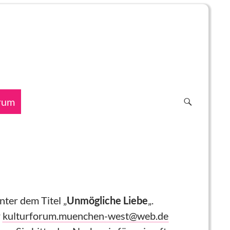
rum
nter dem Titel „
Unmögliche Liebe
„.
r
kulturforum.muenchen-west@web.de