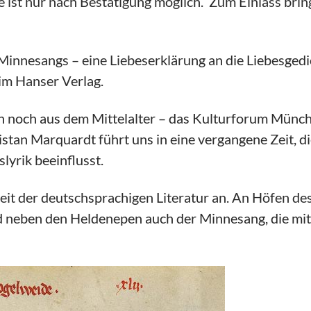
ist nur nach Bestätigung möglich. Zum Einlass bring
Minnesangs – eine Liebeserklärung an die Liebesgedi
im Hanser Verlag.
auch noch aus dem Mittelalter – das Kulturforum Münc
stan Marquardt führt uns in eine vergangene Zeit, d
lyrik beeinflusst.
eit der deutschsprachigen Literatur an. An Höfen des
d neben den Heldenepen auch der Minnesang, die mit