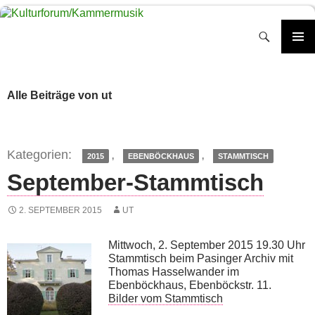
Zum
Inhalt
Suchen
springen
PRIMÄR
MENÜ
Alle Beiträge von ut
,
,
2015
EBENBÖCKHAUS
STAMMTISCH
September-Stammtisch
2. SEPTEMBER 2015
UT
Mittwoch, 2. September 2015 19.30 Uhr
Stammtisch beim Pasinger Archiv mit
Thomas Hasselwander im
Ebenböckhaus, Ebenböckstr. 11.
Bilder vom Stammtisch