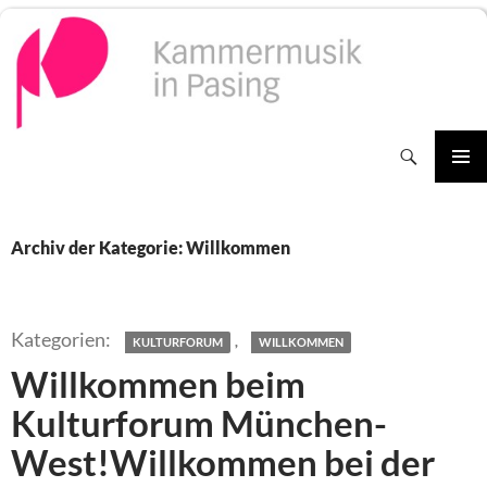
Zum
Inhalt
springen
Suchen
PRIMÄR
MENÜ
Archiv der Kategorie: Willkommen
,
KULTURFORUM
WILLKOMMEN
Willkommen beim
Kulturforum München-
West!Willkommen bei der