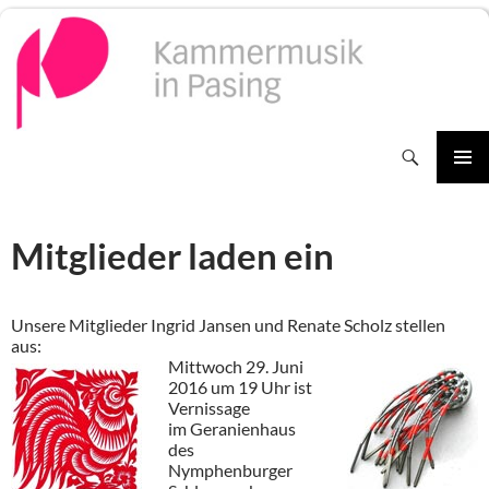
Zum
Inhalt
springen
Suchen
PRIMÄR
MENÜ
Mitglieder laden ein
Unsere Mitglieder Ingrid Jansen und Renate Scholz stellen
aus:
Mittwoch 29
. Juni
2016 um 19 Uhr ist
Vernissage
im Geranienhaus
des
Nymphenburger