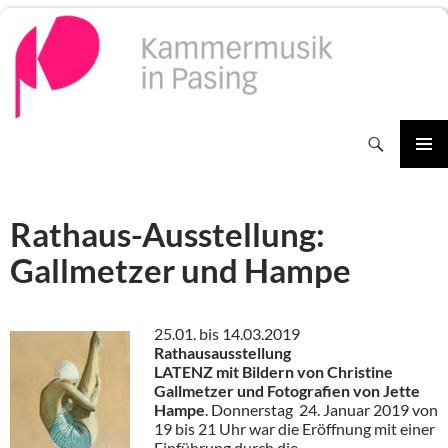
Zum
Inhalt
springen
Suchen
PRIMÄR
MENÜ
Rathaus-Ausstellung:
Gallmetzer und Hampe
25.01. bis 14.03.2019
Rathausausstellung
LATENZ mit Bildern von Christine
Gallmetzer und Fotografien von Jette
Hampe
. Donnerstag 24. Januar 2019 von
19 bis 21 Uhr war die Eröffnung mit einer
Einführung durch die