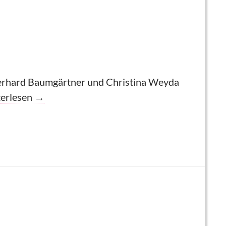
Gerhard Baumgärtner und Christina Weyda
Raphael: Ausstellung „Hoffnungsfremd“
terlesen
→