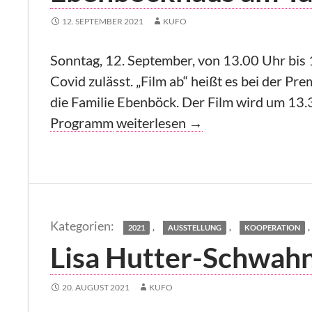
12. SEPTEMBER 2021
KUFO
Sonntag, 12. September, von 13.00 Uhr bis 
Covid zulässt. „Film ab“ heißt es bei der 
die Familie Ebenböck. Der Film wird um 13.
Ebenböckhaus am Tag des Denkm
Programm
weiterlesen
→
,
,
,
2021
AUSSTELLUNG
KOOPERATION
Lisa Hutter-Schwahn 
20. AUGUST 2021
KUFO