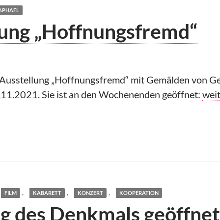
RAPHAEL
llung „Hoffnungsfremd“
e Ausstellung „Hoffnungsfremd“ mit Gemälden von 
St. 
7.11.2021. Sie ist an den Wochenenden geöffnet:
wei
,
,
,
FILM
KABARETT
KONZERT
KOOPERATION
g des Denkmals geöffnet