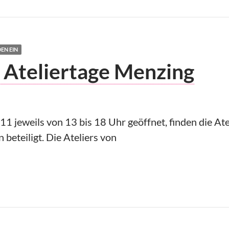
EN EIN
: Ateliertage Menzing
 jeweils von 13 bis 18 Uhr geöffnet, finden die Ate
eteiligt. Die Ateliers von
ein: Ateliertage Menzing