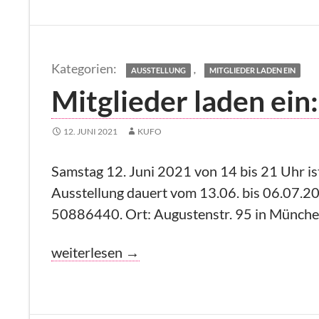
,
AUSSTELLUNG
MITGLIEDER LADEN EIN
Mitglieder laden ein
12. JUNI 2021
KUFO
Samstag 12. Juni 2021 von 14 bis 21 Uhr is
Ausstellung dauert vom 13.06. bis 06.07.202
50886440. Ort: Augustenstr. 95 in Münche
Mitglieder laden ein: Fabian Vogl
weiterlesen
→