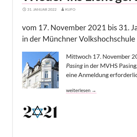
31. JANUAR 2022
KUFO
vom 17. November 2021 bis 31. J
in der Münchner Volkshochschule 
Mittwoch 17. November 20
Pasing
in der MVHS Pasing,
eine Anmeldung erforderli
Wieder ins Licht gerückt
weiterlesen
→