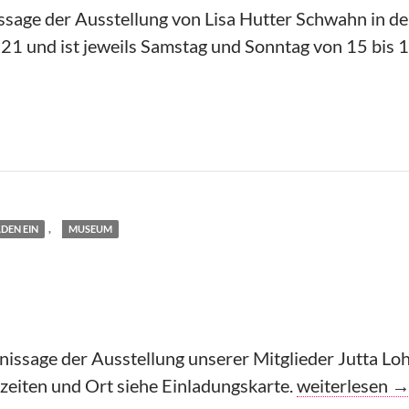
ssage der Ausstellung von Lisa Hutter Schwahn in der
21 und ist jeweils Samstag und Sonntag von 15 bis 
,
DEN EIN
MUSEUM
nissage der Ausstellung unserer Mitglieder Jutta L
Mitglieder Lad
szeiten und Ort siehe Einladungskarte.
weiterlesen