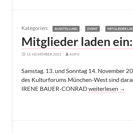
,
,
AUSSTELLUNG
EVENT
MITGLIEDER LAD
Mitglieder laden ein
13. NOVEMBER 2021
KUFO
Samstag. 13. und Sonntag 14. November 2011
des Kulturforums München-West sind daran b
Mitglieder laden 
IRENE BAUER-CONRAD
weiterlesen
→