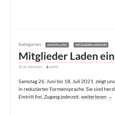
,
AUSSTELLUNG
MITGLIEDER LADEN EIN
Mitglieder Laden ein
26. JUNI 2021
KUFO
Samstag 26. Juni bis 18. Juli 2021 zeigt uns
in reduzierter Formensprache. Sie sind herzl
Mitglieder Lade
Eintritt frei, Zugang jederzeit
.
weiterlesen
→