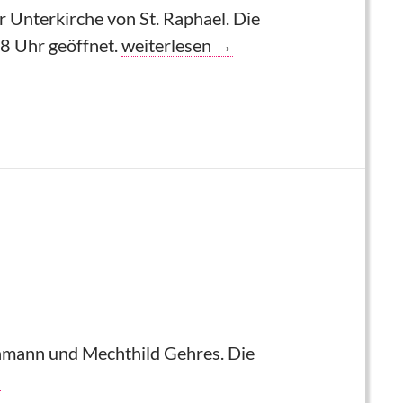
 Unterkirche von St. Raphael. Die
Lisa Hutter-Schwahn stellt in St. Ra
18 Uhr geöffnet.
weiterlesen
→
ohmann und Mechthild Gehres. Die
en ein
→