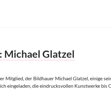
: Michael Glatzel
er Mitglied, der Bildhauer Michael Glatzel, einige s
ich eingeladen, die eindrucksvollen Kunstwerke bis Ok
n ein: Michael Glatzel