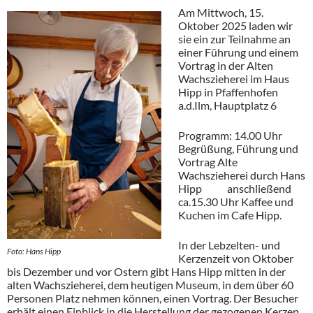
Am Mittwoch, 15.
Oktober 2025 laden wir
sie ein zur Teilnahme an
einer Führung und einem
Vortrag in der Alten
Wachszieherei im Haus
Hipp in Pfaffenhofen
a.d.Ilm, Hauptplatz 6
Programm: 14.00 Uhr
Begrüßung, Führung und
Vortrag Alte
Wachszieherei durch Hans
Hipp anschließend
ca.15.30 Uhr Kaffee und
Kuchen im Cafe Hipp.
In der Lebzelten- und
Foto: Hans Hipp
Kerzenzeit von Oktober
bis Dezember und vor Ostern gibt Hans Hipp mitten in der
alten Wachszieherei, dem heutigen Museum, in dem über 60
Personen Platz nehmen können, einen Vortrag. Der Besucher
erhält einen Einblick in die Herstellung der gezogenen Kerzen,