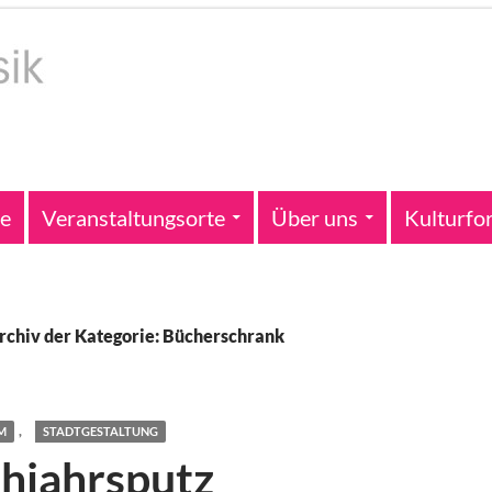
te
Veranstaltungsorte
Über uns
Kulturfo
rchiv der Kategorie: Bücherschrank
,
M
STADTGESTALTUNG
hjahrsputz