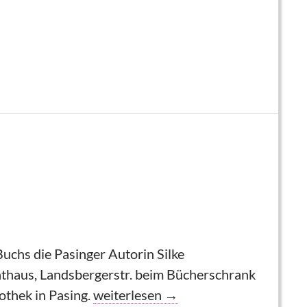
uchs die Pasinger Autorin Silke
 Rathaus, Landsbergerstr. beim Bücherschrank
Zum Tag des Buchs am Bücherschra
othek in Pasing.
weiterlesen
→