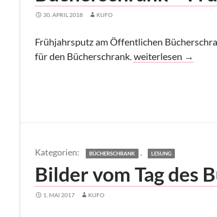
30. APRIL 2018
KUFO
Frühjahrsputz am Öffentlichen Bücherschra
Bücherschrank – Fr
für den Bücherschrank.
weiterlesen
→
,
BÜCHERSCHRANK
LESUNG
Bilder vom Tag des 
1. MAI 2017
KUFO