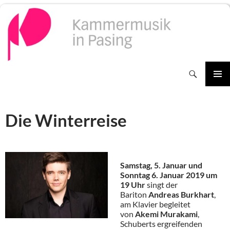
Zum
Inhalt
springen
Suchen
PRIMÄR
MENÜ
Die Winterreise
Samstag, 5. Januar und
Sonntag 6. Januar 201
9 um
19 Uhr
singt der
Bariton
Andreas Burkhart
,
am Klavier begleitet
von
Akemi Muraka
mi
,
Schuberts ergreifenden