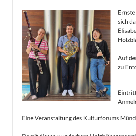
Ernste 
sich d
Elisab
Holzbl
Auf de
zu Ent
Eintrit
Anmel
Eine Veranstaltung des Kulturforums Münc