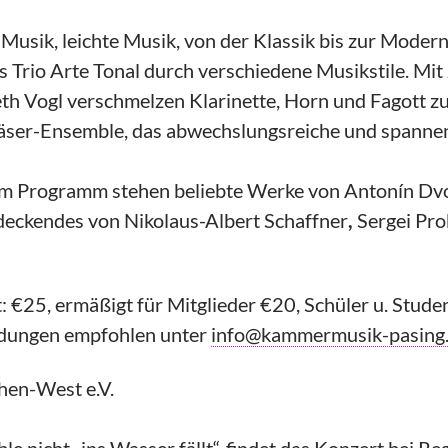
Musik, leichte Musik, von der Klassik bis zur Modern
as Trio Arte Tonal durch verschiedene Musikstile. Mi
eth Vogl verschmelzen Klarinette, Horn und Fagott z
äser-Ensemble, das abwechslungsreiche und spannen
m Programm stehen beliebte Werke von Antonín Dvo
deckendes von Nikolaus-Albert Schaffner
,
Sergei Pro
t: €25, ermäßigt für Mitglieder €20, Schüler u. Stude
dungen empfohlen unter
info@kammermusik-pasing
hen-West e.V.