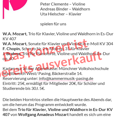
Peter Clemente – Violine
Andreas Binder – Waldhorn
Uta Hielscher – Klavier
spielen für uns
W.A. Mozart,
Trio für Klavier, Violine und Waldhorn in Es-Dur
D
s
K
o
n
z
e
r
t
i
s
t
b
e
r
e
i
t
s
a
u
s
v
e
r
k
a
u
f
KV 407
W.A. Mozart,
Sonate für Klavier und Violine in e-Moll KV 304
F. Chopin,
Scherzo Nr. 2 b-Moll op. 31 für Klavier
a
t
J. Brahms,
Trio für Pianoforte, Violine und Waldhorn Es-Dur
op. 40
Karten nur an der Abendkasse: Münchner Volkshochschule
Stadtbereich West/ Pasing, Bäckerstraße 14.
Reservierung unter:
info@kammermusik-pasing.de
Eintritt: 25€, ermäßigt für Mitglieder 20€, für Schüler und
Studierende bis 30J. 5€.
Die beiden Horntrios stellen die Hauptwerke des Abends dar,
um die herum das Programm entwickelt wurde.
Bei dem
Trio für Klavier, Violine und Waldhorn in Es-Dur KV
407
von
Wolfgang Amadeus Mozart
handelt es sich um eine