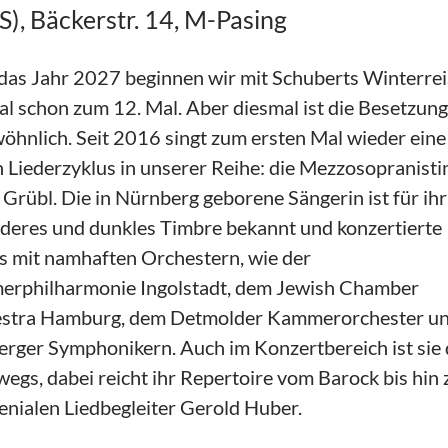
, Bäckerstr. 14, M-Pasing
das Jahr 2027 beginnen wir mit Schuberts Winterrei
al schon zum 12. Mal. Aber diesmal ist die Besetzung
öhnlich. Seit 2016 singt zum ersten Mal wieder eine
n Liederzyklus in unserer Reihe: die Mezzosopranisti
 Grübl. Die in Nürnberg geborene Sängerin ist für ihr
deres und dunkles Timbre bekannt und konzertierte
ts mit namhaften Orchestern, wie der
rphilharmonie Ingolstadt, dem Jewish Chamber
stra Hamburg, dem Detmolder Kammerorchester un
rger Symphonikern. Auch im Konzertbereich ist sie
egs, dabei reicht ihr Repertoire vom Barock bis hin
nialen Liedbegleiter Gerold Huber.