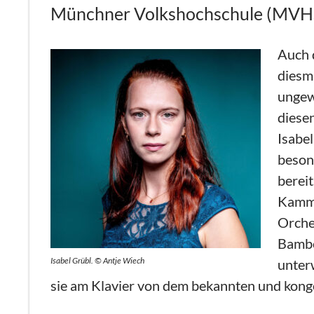
Münchner Volkshochschule (MVHS)
Auch 
diesm
ungew
diese
Isabel
beson
berei
Kamme
Orche
Bambe
Isabel Grübl. © Antje Wiech
unterw
sie am Klavier von dem bekannten und konge