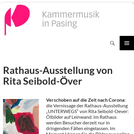
Zum
Inhalt
springen
Suchen
PRIMÄR
MENÜ
Rathaus-Ausstellung von
Rita Seibold-Över
Verschoben auf die Zeit nach Corona
:
die Vernissage der Rathaus-Ausstellung
„UNTERWEGS“ von Rita Seibold-Oever:
Ölbilder auf Leinwand. Im Rathaus
werden Besucher derzeit nur in
dringenden Fällen eingelassen. Im
Moment können Sie die Bilder nur online